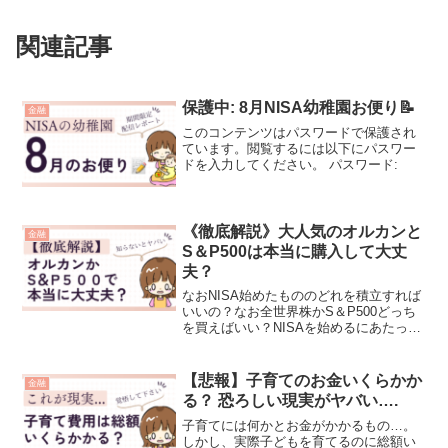
関連記事
保護中: 8月NISA幼稚園お便り📝
金融
このコンテンツはパスワードで保護され
ています。閲覧するには以下にパスワー
ドを入力してください。 パスワード:
《徹底解説》大人気のオルカンと
金融
S＆P500は本当に購入して大丈
夫？
なおNISA始めたもののどれを積立すれば
いいの？なお全世界株かS＆P500どっち
を買えばいい？NISAを始めるにあたって
こう悩む人も多いと思うのでカンタンに
解説していきます😊１５〜30年くらい積
立していく大事な商品選びで間違えてし
【悲報】子育てのお金いくらかか
金融
まうと将来...
る？ 恐ろしい現実がヤバい….
子育てには何かとお金がかかるもの…。
しかし、実際子どもを育てるのに総額い