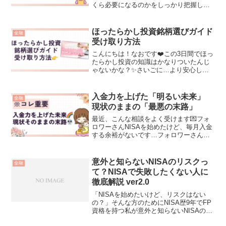
くら必要になるのかをしっかり把握して
いますか？大学まで通うといくらお金が
かかるんだろう？よく分からないけど沢
山かかりそうで不安すぎる...そこで教育
ほったらかし投資銘柄選びガイド
金融
資金ガイドの1日目は...
受け取り方法
こんにちは！なおです❤️この3日間でほっ
たらかし投資の知識はかなりついたんじ
ゃないかな？✨さいごに…より安心して
今を楽しむ為のお金を増やせるよう
に、、、🎁ほったらかし投資の『銘柄選
び攻略ガイド』の特典も追加で用意した
入金力を上げた「明るい未来」
金融
よーっ🎁✨↓ガイドの内容...
現状のままの「最悪の末路」
最近、こんな相談をよく受けます💌フォ
ロワーさんNISAを始めたけど、毎月入金
する余裕がないです…フォロワーさん教
育費もあるし、老後も不安で、何から手
をつけていいかわからない…フォロワー
さん個別株で高いリターンや配当金や株
意外と知らないNISAのリスクっ
金融
主優待をもらいたいわ...
て？NISAで失敗したくない人に
徹底解説 ver2.0
「NISAを始めたいけど、リスクはない
の？」そんな方のためにNISA歴9年でFP
資格を持つ私が意外と知らないNISAのリ
スクを解説します。最後まで読むと、