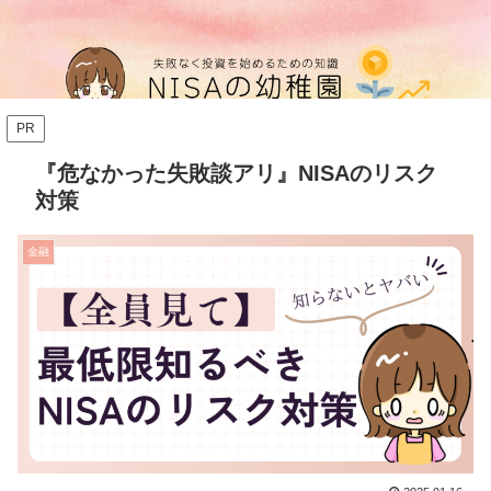
PR
『危なかった失敗談アリ』NISAのリスク
対策
金融