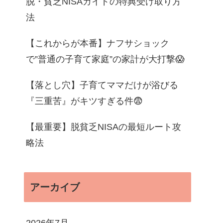
脱・貧乏NISAガイドの特典受け取り方
法
【これからが本番】ナフサショック
で”普通の子育て家庭”の家計が大打撃😱
【落とし穴】子育てママだけが浴びる
『三重苦』がキツすぎる件😨
【最重要】脱貧乏NISAの最短ルート攻
略法
アーカイブ
2026年7月