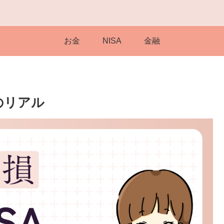
お金
NISA
金融
のリアル