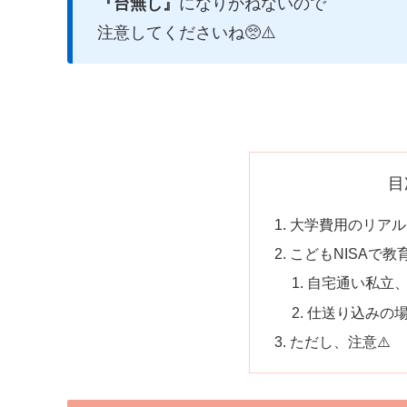
『台無し』
になりかねないので
注意してくださいね🥺⚠️
目
大学費用のリアル
こどもNISAで
自宅通い私立、
仕送り込みの場
ただし、注意⚠️