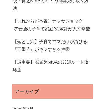
脱・貧乏NISAガイドの特典受け取り方
法
【これからが本番】ナフサショック
で”普通の子育て家庭”の家計が大打撃😱
【落とし穴】子育てママだけが浴びる
『三重苦』がキツすぎる件😨
【最重要】脱貧乏NISAの最短ルート攻
略法
アーカイブ
2026年7月