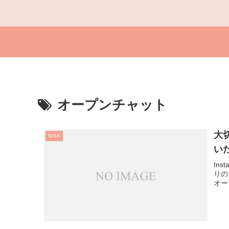
オープンチャット
大
NISA
い
In
りの
オー